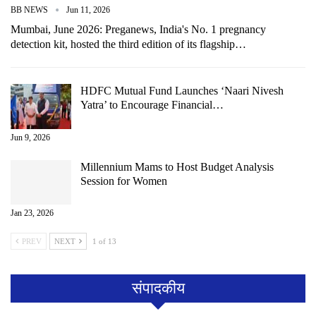
BB NEWS
Jun 11, 2026
Mumbai, June 2026: Preganews, India's No. 1 pregnancy
detection kit, hosted the third edition of its flagship…
HDFC Mutual Fund Launches ‘Naari Nivesh
Yatra’ to Encourage Financial…
Jun 9, 2026
Millennium Mams to Host Budget Analysis
Session for Women
Jan 23, 2026
PREV
NEXT
1 of 13
संपादकीय