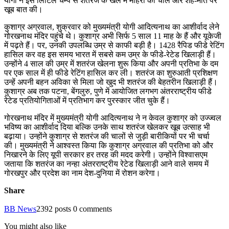
योगी ने इस लिटिल चैम्प से शतरंज के खेल में मोहरों की चाल और शह-मात पर
खूब बात की।
कुशाग्र अग्रवाल, शुक्रवार को मुख्यमंत्री योगी आदित्यनाथ का आशीर्वाद लेने
गोरखनाथ मंदिर पहुंचे थे। कुशाग्र अभी सिर्फ 5 साल 11 माह के हैं और यूकेजी
में पढ़ते हैं। पर, उनकी उपलब्धि उम्र से काफी बड़ी है। 1428 रैपिड फीडे रेटिंग
हासिल कर वह इस समय भारत में सबसे कम उम्र के फीडे-रेटेड खिलाड़ी हैं।
उन्होंने 4 साल की उम्र में शतरंज खेलना शुरू किया और अपनी प्रतिभा के दम
पर एक साल में ही फीडे रेटिंग हासिल कर ली। शतरंज का शुरुआती प्रशिक्षण
उन्हें अपनी बहन अविका से मिला जो खुद भी शतरंज की बेहतरीन खिलाड़ी हैं।
कुशाग्र अब तक पटना, बेंगलुरु, पुणे में आयोजित लगभग अंतरराष्ट्रीय फीडे
रेटेड प्रतियोगिताओं में प्रतिभाग कर पुरस्कार जीत चुके हैं।
गोरखनाथ मंदिर में मुख्यमंत्री योगी आदित्यनाथ ने न केवल कुशाग्र को उज्ज्वल
भविष्य का आशीर्वाद दिया बल्कि उनके साथ शतरंज खेलकर खूब उत्साह भी
बढ़ाया। उन्होंने कुशाग्र से शतरंज की चालों से जुड़ी बारीकियों पर भी चर्चा
की। मुख्यमंत्री ने आश्वस्त किया कि कुशाग्र अग्रवाल की प्रतिभा को और
निखारने के लिए यूपी सरकार हर तरह की मदद करेगी। उन्होंने विश्वासएम
जताया कि शतरंज का नन्हा अंतरराष्ट्रीय रेटेड खिलाड़ी आने वाले समय में
गोरखपुर और प्रदेश का नाम देश-दुनिया में रोशन करेगा।
Share
BB News
2392 posts
0 comments
You might also like