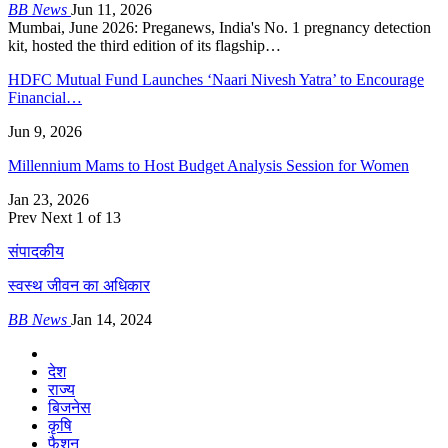
BB News
Jun 11, 2026
Mumbai, June 2026: Preganews, India's No. 1 pregnancy detection
kit, hosted the third edition of its flagship…
HDFC Mutual Fund Launches ‘Naari Nivesh Yatra’ to Encourage
Financial…
Jun 9, 2026
Millennium Mams to Host Budget Analysis Session for Women
Jan 23, 2026
Prev
Next
1 of 13
संपादकीय
स्वस्थ जीवन का अधिकार
BB News
Jan 14, 2024
देश
राज्य
बिजनेस
कृषि
फैशन